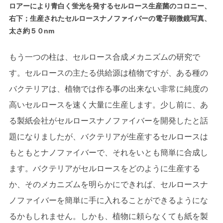
ロアーにより青白く蛍光を発するセルロース生産菌のコロニー、
右下；生産されたセルロースナノファイバーの電子顕微鏡写真、
太さ約５０nm
もう一つの柱は、セルロース合成メカニズムの研究で
す。セルロースの主たる供給源は植物ですが、ある種の
バクテリアは、植物では作る事の出来ない非常に純度の
高いセルロースを速く大量に生産します。少し前に、あ
る製紙会社がセルロースナノファイバーを開発したと話
題になりましたが、バクテリアが生産するセルロースは
もともとナノファイバーで、それをいとも簡単に合成し
ます。バクテリアがセルロースをどのように生産する
か、そのメカニズムを明らかにできれば、セルロースナ
ノファイバーを簡単に手に入れることができるようにな
るかもしれません。しかも、植物に頼らなくても紙を製