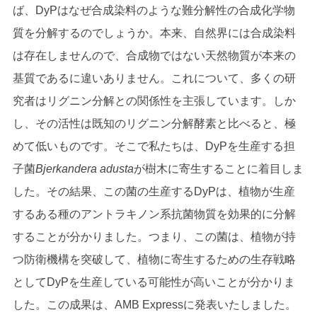
ば、DyPはなぜ合成染料のような難分解性の合成化学物
質を分解するのでしょうか。本来、自然界には合成染料
は存在しませんので、合成物ではない天然物質が本来の
基質であるに違いありません。これについて、多くの研
究者はリグニン分解との関係性を主張しています。しか
し、その活性は既知のリグニン分解酵素と比べると、極
めて低いものです。そこで私たちは、DyPを生産する担
子菌
Bjerkandera adusta
が樹木に寄生することに着目しま
した。その結果、この菌の生産するDyPは、植物が生産
するある種のアントラキノン系抗菌物質を効果的に分解
することが分かりました。つまり、この菌は、植物が持
つ防衛機構を突破して、植物に寄生するための生存戦略
としてDyPを生産している可能性が高いことが分かりま
した。この成果は、AMB Expressに発表いたしました。