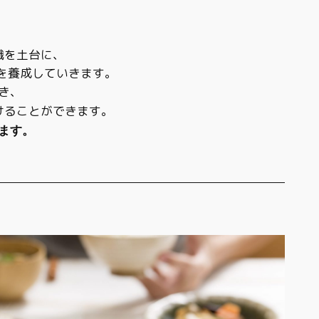
識を土台に、
を養成していきます。
き、
けることができます。
ます。