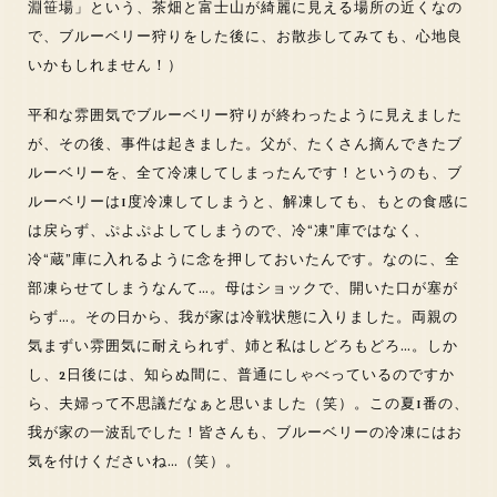
淵笹場」という、茶畑と富士山が綺麗に見える場所の近くなの
で、ブルーベリー狩りをした後に、お散歩してみても、心地良
いかもしれません！）
平和な雰囲気でブルーベリー狩りが終わったように見えました
が、その後、事件は起きました。父が、たくさん摘んできたブ
ルーベリーを、全て冷凍してしまったんです！というのも、ブ
ルーベリーは1度冷凍してしまうと、解凍しても、もとの食感に
は戻らず、ぷよぷよしてしまうので、冷“凍”庫ではなく、
冷“蔵”庫に入れるように念を押しておいたんです。なのに、全
部凍らせてしまうなんて…。母はショックで、開いた口が塞が
らず…。その日から、我が家は冷戦状態に入りました。両親の
気まずい雰囲気に耐えられず、姉と私はしどろもどろ…。しか
し、2日後には、知らぬ間に、普通にしゃべっているのですか
ら、夫婦って不思議だなぁと思いました（笑）。この夏1番の、
我が家の一波乱でした！皆さんも、ブルーベリーの冷凍にはお
気を付けくださいね…（笑）。