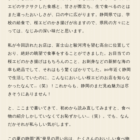
エビのサクサクした食感と、甘さが際立ち、生で食べるのとは
また違ったおいしさが、口の中に広がります。静岡県では、学
校の給食で、桜エビのかき揚げが出ますので、県民の方々にと
っては、なじみの深い味だと思います。
私が今回訪れたお店は、富士山と駿河湾を望む高台に位置して
おり、絶好の眺望で食事をすることができました。お目当ての
桜エビのかき揚げはもちろんのこと、お刺身などの新鮮な海の
幸も絶品でして、それはもう驚くばかりでした。20年近く静岡
で生活していたのに、こんなにおいしい桜エビのお店を知らな
かったなんて…（笑）！これからも、静岡のまだ見ぬ魅力は尽
きそうにありません！
と、ここまで書いてきて、初めから読み直してみますと、食べ
物の紹介しかしていなくてお恥ずかしい…（笑）。でも、なん
だかそれが私らしい気がします。
この夏の静岡“再”発見の思い出は、たくさんのおいしい食べ物