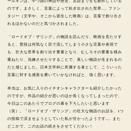
ールキンは、中つ国の神話や歴史、言語までをも創作している
のです。まさしく、言葉によって紡ぎ出された世界…。ファン
タジー（文学や、そこから派生した映画）は、言葉で創り出さ
れるほかないのだと気づかされました。
「ロードオブ・ザリング」の物語を読んだり、映画を見たりす
ると、普段は何気なく目で流してしまう小さな言葉や表現で
も、壮大な世界を創り出す要素となり、むしろその要素を積み
重ねたり、洗練させたりすることで、美しい物語が生まれるの
だと感じました。日本文学科に所属する者として、こういった
言葉に対する感覚を磨いていかなければと、強く思います。
本当は、お気に入りのイチオシキャラクターも紹介したかった
のですが、作品の紹介が思いのほか長くなってしまったので、
今日はこのあたりでブログの幕を下ろしたいと思います
（笑）。「ロードオブ・ザリング」の壮大な物語のお話を、1つ
の投稿で済ませようとしていた私が甘かったようです…。また
どこかで、このお話の続きをさせてください！