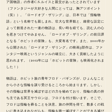
ア国物語」の作者C.S.ルイスと親交があったとされています
（ファンタジーが大好きな人間にとっては、胸アツポイント
（笑））。「ロードオブ・ザリング」は、日本では「指輪物
語」という名称でも親しまれ、壮大な世界観と、緻密な設定に
よって創造された一連の物語は、長い時を経ても、読む人の心
を惹きつけてやみません。「ロードオブ・ザリング」の前日譚
となる「ホビットの冒険」も、大変有名です。また、2001年か
ら公開された「ロードオブ・ザリング」の映画3部作は、ファ
ンタジー映画というジャンルの確立に、大きく貢献したように
思われます。（2012年には「ホビットの冒険」も映画化されま
した！）
物語は、ホビット族の青年フロド・バギンズが、ひょんなこと
から小さな指輪を譲り受けるところから始まります。しかし、
その指輪は世界を滅ぼすほどの力を秘めており、指輪の真の持
ち主である冥王サウロンは、フロドを付け狙います。そこで、
フロドは指輪を葬ることを決意。旅の仲間を得て、数多くの戦
いに巻き込まれながらも、指輪を唯一滅ぼすことができる滅び