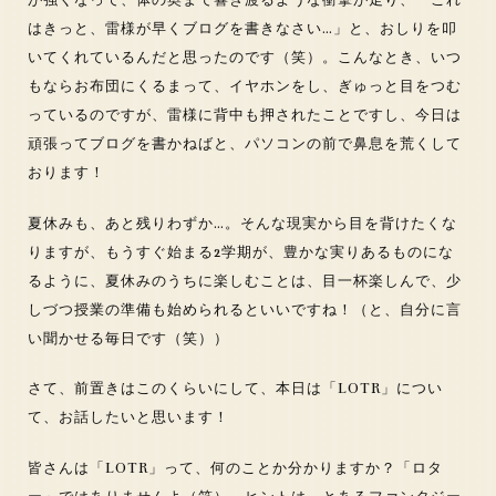
が強くなって、体の奥まで響き渡るような衝撃が走り、「これ
はきっと、雷様が早くブログを書きなさい…」と、おしりを叩
いてくれているんだと思ったのです（笑）。こんなとき、いつ
もならお布団にくるまって、イヤホンをし、ぎゅっと目をつむ
っているのですが、雷様に背中も押されたことですし、今日は
頑張ってブログを書かねばと、パソコンの前で鼻息を荒くして
おります！
夏休みも、あと残りわずか…。そんな現実から目を背けたくな
りますが、もうすぐ始まる2学期が、豊かな実りあるものにな
るように、夏休みのうちに楽しむことは、目一杯楽しんで、少
しづつ授業の準備も始められるといいですね！（と、自分に言
い聞かせる毎日です（笑））
さて、前置きはこのくらいにして、本日は「LOTR」につい
て、お話したいと思います！
皆さんは「LOTR」って、何のことか分かりますか？「ロタ