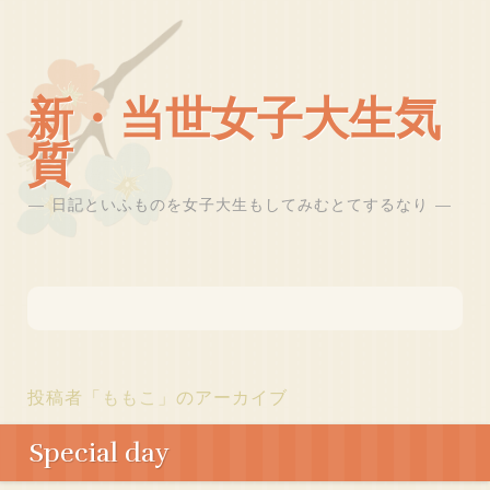
新・当世女子大生気
質
日記といふものを女子大生もしてみむとてするなり
投稿者「
ももこ
」のアーカイブ
Special day