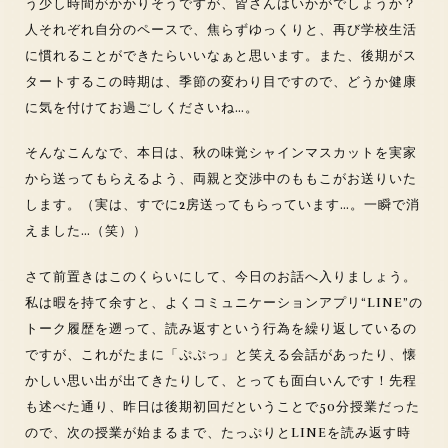
う少し時間がかかりそうですが、皆さんはいかがでしょうか？
人それぞれ自分のペースで、焦らずゆっくりと、再び学校生活
に慣れることができたらいいなぁと思います。また、後期がス
タートするこの時期は、季節の変わり目ですので、どうか健康
に気を付けてお過ごしくださいね…。
そんなこんなで、本日は、秋の味覚シャインマスカットを実家
から送ってもらえるよう、両親と交渉中のももこがお送りいた
します。（実は、すでに2房送ってもらっています…。一瞬で消
えました…（笑））
さて前置きはこのくらいにして、今日のお話へ入りましょう。
私は暇を持て余すと、よくコミュニケーションアプリ“LINE”の
トーク履歴を遡って、読み返すという行為を繰り返しているの
ですが、これがたまに「ぷぷっ」と笑える会話があったり、懐
かしい思い出が出てきたりして、とっても面白いんです！先程
も述べた通り、昨日は後期初回だということで50分授業だった
ので、次の授業が始まるまで、たっぷりとLINEを読み返す時