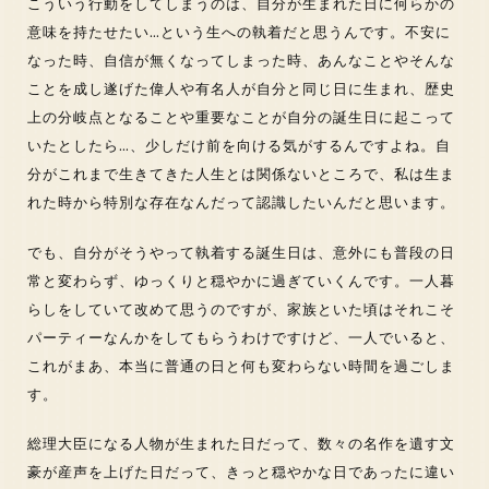
こういう行動をしてしまうのは、自分が生まれた日に何らかの
意味を持たせたい…という生への執着だと思うんです。不安に
なった時、自信が無くなってしまった時、あんなことやそんな
ことを成し遂げた偉人や有名人が自分と同じ日に生まれ、歴史
上の分岐点となることや重要なことが自分の誕生日に起こって
いたとしたら…、少しだけ前を向ける気がするんですよね。自
分がこれまで生きてきた人生とは関係ないところで、私は生ま
れた時から特別な存在なんだって認識したいんだと思います。
でも、自分がそうやって執着する誕生日は、意外にも普段の日
常と変わらず、ゆっくりと穏やかに過ぎていくんです。一人暮
らしをしていて改めて思うのですが、家族といた頃はそれこそ
パーティーなんかをしてもらうわけですけど、一人でいると、
これがまあ、本当に普通の日と何も変わらない時間を過ごしま
す。
総理大臣になる人物が生まれた日だって、数々の名作を遺す文
豪が産声を上げた日だって、きっと穏やかな日であったに違い