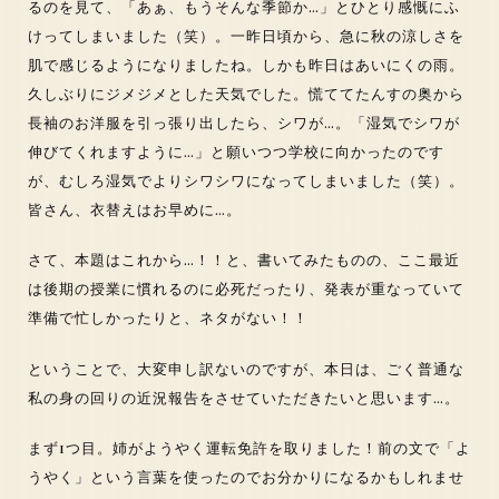
るのを見て、「あぁ、もうそんな季節か…」とひとり感慨にふ
けってしまいました（笑）。一昨日頃から、急に秋の涼しさを
肌で感じるようになりましたね。しかも昨日はあいにくの雨。
久しぶりにジメジメとした天気でした。慌ててたんすの奥から
長袖のお洋服を引っ張り出したら、シワが…。「湿気でシワが
伸びてくれますように…」と願いつつ学校に向かったのです
が、むしろ湿気でよりシワシワになってしまいました（笑）。
皆さん、衣替えはお早めに…。
さて、本題はこれから…！！と、書いてみたものの、ここ最近
は後期の授業に慣れるのに必死だったり、発表が重なっていて
準備で忙しかったりと、ネタがない！！
ということで、大変申し訳ないのですが、本日は、ごく普通な
私の身の回りの近況報告をさせていただきたいと思います…。
まず1つ目。姉がようやく運転免許を取りました！前の文で「よ
うやく」という言葉を使ったのでお分かりになるかもしれませ