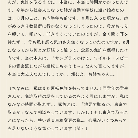
んが、免許を取るまでに、本当に、本当に時間がかかったんで
す。今年から社会人になった姉が自動車学校に通い始めたの
は、３月のこと。もう半年も前です。８月に入った頃から、姉
がめっきり教習所に行かなくなってしまったので、母がおしり
を叩いて、叩いて、叩きまくっていたのですが、全く聞く耳を
持たず…。母も私も怒る気力さえ無くなっていたのですが、9月
になってから何とか頑張って通って、念願の免許を獲得したそ
うです。当の本人は、「サングラスかけて、ワイルド・スピー
ドの音楽流しながら運転しちゃうよ～」なんて言ってますが、
本当に大丈夫なんでしょうか…。頼むよ、お姉ちゃん…。
（ちなみに、私はまだ運転免許を持ってません！同学年の学生
さんが、免許取得の話をしているのをよく耳にしますが、私は
なかなか時間が取れず…。家族とは、「地元で取るか、東京で
取るか」なんて相談をしています。しかし！もし東京で取るこ
とになったら、狭い道＆車線変更の嵐…、心臓がいくつあって
も足りないような気がしています（笑））