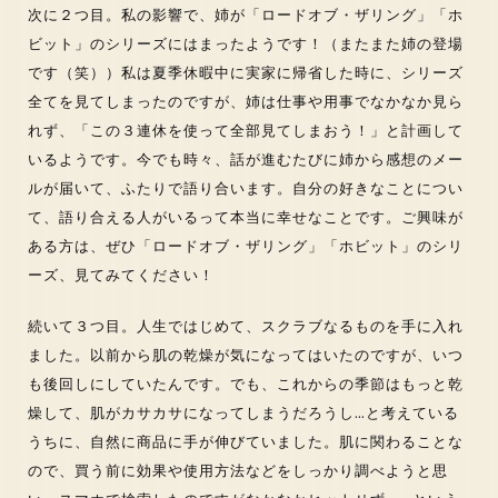
次に２つ目。私の影響で、姉が「ロードオブ・ザリング」「ホ
ビット」のシリーズにはまったようです！（またまた姉の登場
です（笑））私は夏季休暇中に実家に帰省した時に、シリーズ
全てを見てしまったのですが、姉は仕事や用事でなかなか見ら
れず、「この３連休を使って全部見てしまおう！」と計画して
いるようです。今でも時々、話が進むたびに姉から感想のメー
ルが届いて、ふたりで語り合います。自分の好きなことについ
て、語り合える人がいるって本当に幸せなことです。ご興味が
ある方は、ぜひ「ロードオブ・ザリング」「ホビット」のシリ
ーズ、見てみてください！
続いて３つ目。人生ではじめて、スクラブなるものを手に入れ
ました。以前から肌の乾燥が気になってはいたのですが、いつ
も後回しにしていたんです。でも、これからの季節はもっと乾
燥して、肌がカサカサになってしまうだろうし…と考えている
うちに、自然に商品に手が伸びていました。肌に関わることな
ので、買う前に効果や使用方法などをしっかり調べようと思