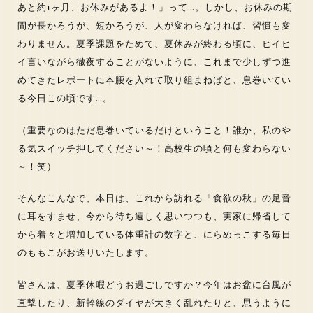
あと約1ヶ月、お休みがあるよ！」って…。しかし、お休みの期
間が長かろうが、短かろうが、人が変わらなければ、習慣も変
わりません。夏季課題をためて、夏休みが終わる頃に、ヒイヒ
イ言いながら徹夜することがないように、これまで少しずつ進
めてきたレポートに本腰を入れて取り組まねばと、息巻いてい
る今日この頃です…。
（重要なのはただ息巻いているだけということ！誰か、私のや
る気スイッチ押してください～！高校生の頃と何も変わらない
～！笑）
そんなこんなで、本日は、これから訪れる「食欲の秋」の足音
に耳をすませ、今から待ち遠しく思いつつも、実家に帰省して
から着々と増加している体重計の数字と、にらめっこする毎日
のももこがお送りいたします。
皆さんは、夏季休暇どうお過ごしですか？今年はお盆に台風が
直撃したり、新幹線のダイヤが大きく乱れたりと、思うように