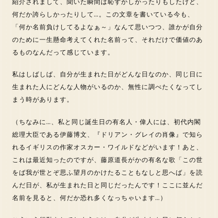
紹介されまして、聞いた瞬間は恥ずかしかったりもしたけど、
何だか誇らしかったりして…。この文章を書いている今も、
「何か名前負けしてるよなぁ～」なんて思いつつ、誰かが自分
のために一生懸命考えてくれた名前って、それだけで価値のあ
るものなんだって感じています。
私はしばしば、自分が生まれた日がどんな日なのか、同じ日に
生まれた人にどんな人物がいるのか、無性に調べたくなってし
まう時があります。
（ちなみに…、私と同じ誕生日の有名人・偉人には、初代内閣
総理大臣である伊藤博文、『ドリアン・グレイの肖像』で知ら
れるイギリスの作家オスカー・ワイルドなどがいます！あと、
これは最近知ったのですが、藤原道長がかの有名な歌「この世
をば我が世とぞ思ふ望月のかけたることもなしと思へば」を読
んだ日が、私が生まれた日と同じだったんです！ここに並んだ
名前を見ると、何だか恐れ多くなっちゃいます…）