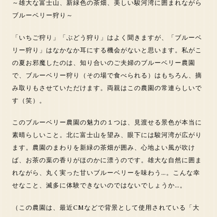
～雄大な富士山、新緑色の茶畑、美しい駿河湾に囲まれながら
ブルーベリー狩り～
「いちご狩り」「ぶどう狩り」はよく聞きますが、「ブルーベ
リー狩り」はなかなか耳にする機会がないと思います。私がこ
の夏お邪魔したのは、知り合いのご夫婦のブルーベリー農園
で、ブルーベリー狩り（その場で食べられる）はもちろん、摘
み取りもさせていただけます。両親はこの農園の常連らしいで
す（笑）。
このブルーベリー農園の魅力の１つは、見渡せる景色が本当に
素晴らしいこと。北に富士山を望み、眼下には駿河湾が広がり
ます。農園のまわりを新緑の茶畑が囲み、心地よい風が吹け
ば、お茶の葉の香りがほのかに漂うのです。雄大な自然に囲ま
れながら、丸く実った甘いブルーベリーを味わう…。こんな幸
せなこと、滅多に体験できないのではないでしょうか…。
（この農園は、最近CMなどで背景として使用されている「大